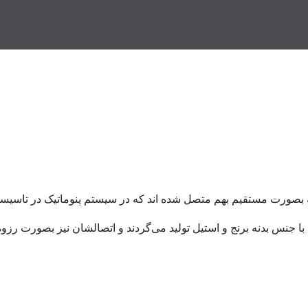
صورت مستقیم بهم متصل شده اند که در سیستم پنوماتیک در تاسیسات ب
قی موتوردار دارای سایز دهانه 2/1، 4/3، 1، 4/1و1، 2/1و1، 2 اینچ با جنس بدنه برنج و استیل تولید می