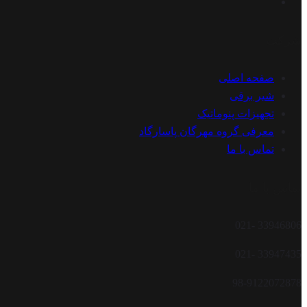
شرکت
صفحه اصلی
شیر برقی
تجهیزات پنوماتیک
معرفی گروه مهرگان پاسارگاد
تماس با ما
تماس با ما
33946806 -021
33947435 -021
98-9122072878